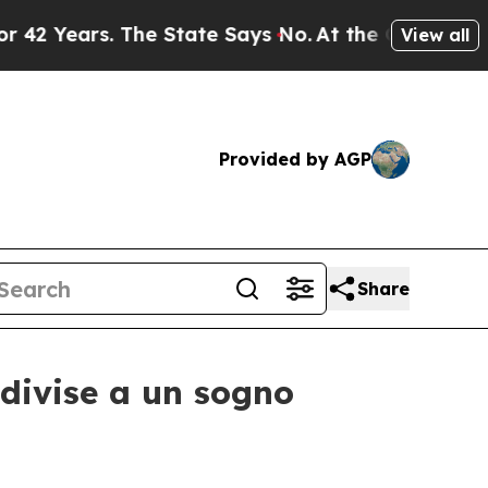
ars. The State Says No.
At the Command of Jeff B
View all
Provided by AGP
Share
ndivise a un sogno