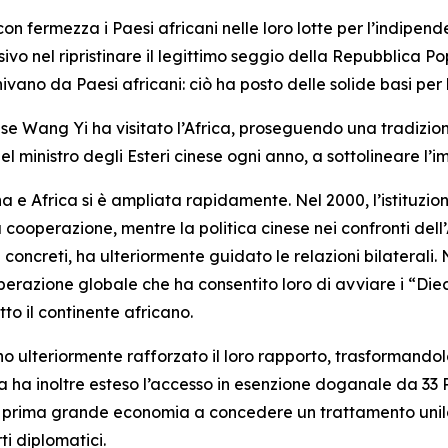
 con fermezza i Paesi africani nelle loro lotte per l’indipen
sivo nel ripristinare il legittimo seggio della Repubblica Po
nivano da Paesi africani: ciò ha posto delle solide basi per 
 cinese Wang Yi ha visitato l’Africa, proseguendo una tradizi
 ministro degli Esteri cinese ogni anno, a sottolineare l’imp
na e Africa si è ampliata rapidamente. Nel 2000, l’istituzi
 cooperazione, mentre la politica cinese nei confronti dell’
concreti, ha ulteriormente guidato le relazioni bilaterali. 
perazione globale che ha consentito loro di avviare i “Die
to il continente africano.
no ulteriormente rafforzato il loro rapporto, trasformando
a ha inoltre esteso l’accesso in esenzione doganale da 33 Pa
a prima grande economia a concedere un trattamento unilat
i diplomatici.