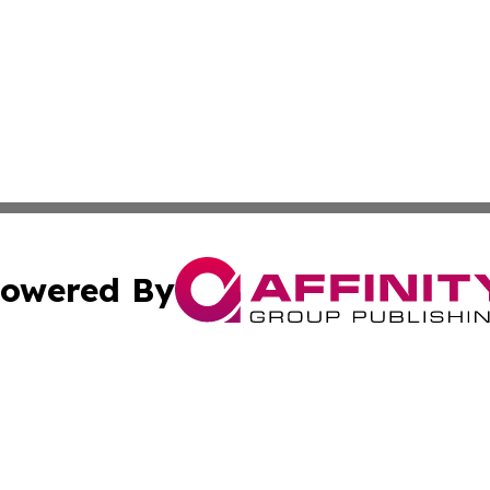
owered By
ubmit Press Release
Terms & Conditions
Copyright/DMCA
 Inc. dba Affinity Group Publishing & Moldova Cultural Pos
Cookie Settings / Your Privacy Choices