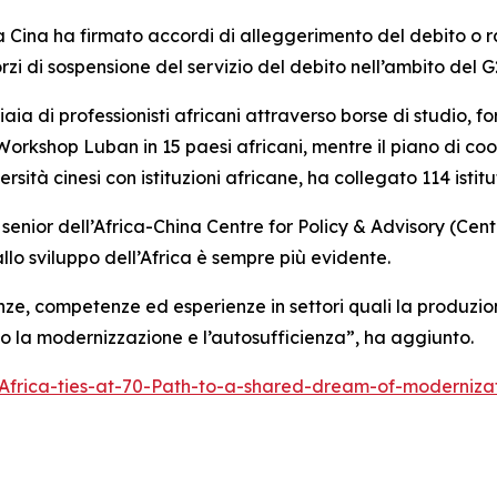
la Cina ha firmato accordi di alleggerimento del debito o ra
orzi di sospensione del servizio del debito nell’ambito del G
iaia di professionisti africani attraverso borse di studio,
 Workshop Luban in 15 paesi africani, mentre il piano di coo
sità cinesi con istituzioni africane, ha collegato 114 istitut
enior dell’Africa-China Centre for Policy & Advisory (Centro 
llo sviluppo dell’Africa è sempre più evidente.
nze, competenze ed esperienze in settori quali la produzi
so la modernizzazione e l’autosufficienza”, ha aggiunto.
Africa-ties-at-70-Path-to-a-shared-dream-of-moderniz