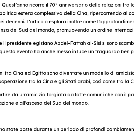
t’anno ricorre il 70° anniversario delle relazioni tra la 
la politica estera complessiva della Cina, ripercorrendo al 
o dei decenni. L’articolo esplora inoltre come l’approfondim
tanza del Sud del mondo, promuovendo un ordine internazi
 e il presidente egiziano Abdel-Fattah al-Sisi si sono scam
 questo evento ha anche messo in luce un traguardo ben più
oni tra Cina ed Egitto sono diventate un modello di amicizia
operazione tra la Cina e gli Stati arabi, così come tra la Ci
partire da un’amicizia forgiata da lotte comuni che con il 
azione e all’ascesa del Sud del mondo.
no state poste durante un periodo di profondi cambiamenti 