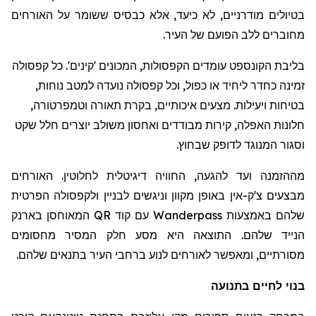
בטיולים מודרניים, לא כיעד, אלא כבסיס ששומר על האורחים
מחוברים ללב הפועם של העיר.
בליבת הקונספט עומדים הקפסולות, המכונים 'קינים'. כל קפסולה
זמינה כחדר ליחיד או כפול, וכל קפסולה נועדה למטב נוחות,
בטיחות ויעילות. מצעים איכותיים, בקרת תאורה וטמפרטורה,
חלונות האפלה, קירות מבודדים ואחסון משולב יוצרים חלל שקט
וסגור המנוגד לדופק שבחוץ.
מההזמנה ועד להגעה, החוויה דיגיטלית לחלוטין. האורחים
מבצעים צ'ק-אין באופן מקוון וניגשים לבניין ולקפסולה הפרטית
שלהם באמצעות
Wanderpass
עם קוד
QR
המאוחסן בארנק
הנייד שלהם. התוצאה היא מסע חלק המסיר מחסומים
מסורתיים, ומאפשר לאורחים לנוע ברחבי העיר בתנאים שלהם.
בנוי לחיים בתנועה