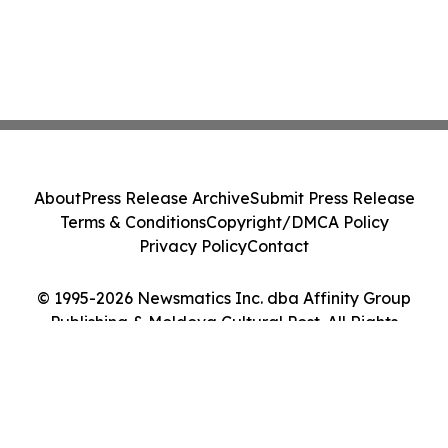
About
Press Release Archive
Submit Press Release
Terms & Conditions
Copyright/DMCA Policy
Privacy Policy
Contact
© 1995-2026 Newsmatics Inc. dba Affinity Group
Publishing & Moldova Cultural Post. All Rights
Reserved.
Cookie Settings / Your Privacy Choices