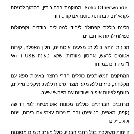
Otherwander
Soho
ממוקמת ברחוב דין, בסמוך לכניסה
לקו אליזבת בתחנת
טוטנהאם
קורט רוד
הלינה כוללת
קפסולה
ל
יחיד למטיילים בודדים וקפסולות
כפולות לזוגות או חברים
תכונות התא כוללות: מצעים איכותיים, חלון האפלה, קירות
אטומים לרעש, אחסון מזוודות, שקעי טעינה
USB
ו-
Wi-
Fi
מהיר
ים
במיוחד.
המתקנים המשותפים כוללים חדרי רחצה באיכות ספא
עם
מקלחות
,
ברזים
ללא
מגע
ומוצרי
טיפוח
ללא
כימיקלים מזיקים
,
בנוסף
לפינות
איפור
ייעודיות
עם
מייבשי
שיער
.
מרחבים חברתיים כוללים מכונות אוטומטיות לפי דרישה
(קפה, מאפים, חטיפים) ובר בשירות עצמי עם בירות, יינות
וקוקטיילים
קיימות משולבת בכל רחבי הבניין, כולל מערכות מים מסוננות