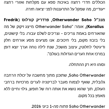
הכוללים חדרי רחצה באיכות ספא
עם
מקלחות
ואזורי
רחצה
ייעודיים
,
מה
שמקל
על
התרעננות
לפני
יציאה
חזרה
.
מנכ"ל
Soho
Otherwander
, פרדריק
קורלוס
(
Fredrik
Korallus
)
, אומר: "
Otherwander Soho
מייצג זיקוק של מה
שהאורחים באמת צריכים - וצריכים לשלם עבורו. בלי קישוטים,
בלי בזבוז מקום, בלי חיכוכים. אנו מציעים מסע אורחים חלק
ודיגיטלי לחלוטין, עיצוב מושכל, שנת לילה נוחה וערך יוצא דופן
במרכז אחת הערים הגדולות בעולם
".
וסוהו היא רק ההתחלה.
Otherwander
Soho
, שתוכנ
ן
מתוך מחשבה על יכולת הרחבה
גלובלית, שוא
ף
לצמוח מעבר לבריטניה לערים מרכזיות ברחבי
העולם, תוך שה
וא
נושא את אותה רוח של חופש, גילוי וחיים ללא
מאמץ בכל מקום.
Otherwander
Soho
פתוח מה-1 ביוני 2026.