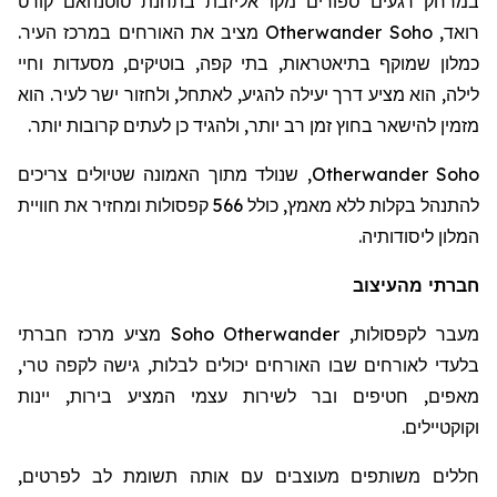
במרחק רגעים ספורים מקו אליזבת בתחנת
טוטנהאם
קורט
רואד
,
Otherwander Soho
מציב את האורחים במרכז העיר.
כמלון שמוקף בתיאטראות, בתי קפה, בוטיקים, מסעדות וחיי
לילה, הוא מציע דרך יעילה להגיע, לאתחל, ולחזור ישר לעיר. הוא
מזמין להישאר בחוץ זמן רב יותר, ולהגיד כן לעתים קרובות יותר.
Otherwander Soho
, שנולד מתוך האמונה שטיולים צריכים
להתנהל בקלות ללא מאמץ, כולל 566 קפסולות ומחזיר את חוויית
המלון ליסודותיה.
חברתי מהעיצוב
מעבר לקפסולות,
Otherwander
Soho
מציע מרכז חברתי
בלעדי לאורחים שבו האורחים יכולים לבלות, גישה לקפה טרי,
מאפים, חטיפים ובר לשירות עצמי המציע בירות, יינות
וקוקטיילים.
חללים משותפים מעוצבים עם אותה תשומת לב לפרטים,