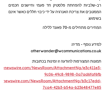
רב-שלביות להפחתת פלסטיק חד פעמי וחיישנים חכמים
הממטבים את צריכת האנרגיה על ידי כיבוי חללים כאשר אינם
בשימוש.
המחירים מתחילים מ-70
פאונד
ללילה
למידע נוסף - מדיה
:
otherwander@wcommunications.co.uk
תמונות המצורפות להודעה זו זמינות בכתוב
ו
ת:
lobenewswire.com/NewsRoom/AttachmentNg/e3c411e3-
9c06-49c8-9898-0a7ad6faf6fb
obenewswire.com/NewsRoom/AttachmentNg/b3c17edd-
7ca4-42b3-b54a-b23648477e85