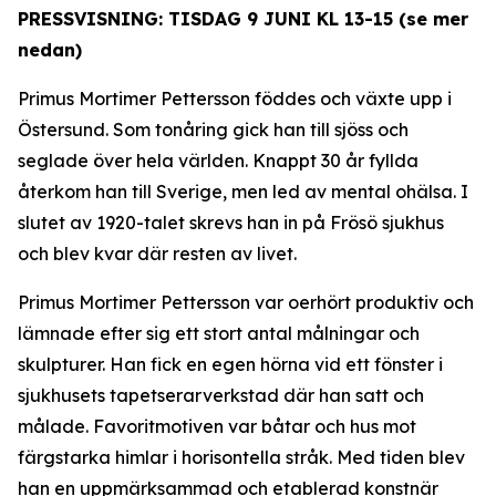
PRESSVISNING: TISDAG 9 JUNI KL 13-15 (se mer
nedan)
Primus Mortimer Pettersson föddes och växte upp i
Östersund. Som tonåring gick han till sjöss och
seglade över hela världen. Knappt 30 år fyllda
återkom han till Sverige, men led av mental ohälsa. I
slutet av 1920-talet skrevs han in på Frösö sjukhus
och blev kvar där resten av livet.
Primus Mortimer Pettersson var oerhört produktiv och
lämnade efter sig ett stort antal målningar och
skulpturer. Han fick en egen hörna vid ett fönster i
sjukhusets tapetserarverkstad där han satt och
målade. Favoritmotiven var båtar och hus mot
färgstarka himlar i horisontella stråk. Med tiden blev
han en uppmärksammad och etablerad konstnär