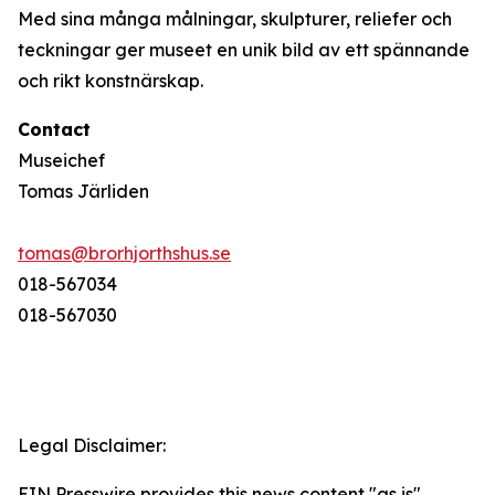
Med sina många målningar, skulpturer, reliefer och
teckningar ger museet en unik bild av ett spännande
och rikt konstnärskap.
Contact
Museichef
Tomas Järliden
tomas@brorhjorthshus.se
018-567034
018-567030
Legal Disclaimer:
EIN Presswire provides this news content "as is"